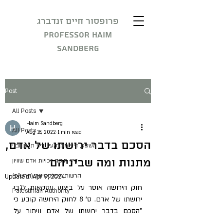
פרופסור חיים זנדברג
Professor Haim
Sandberg
Post
All Posts
Haim Sandberg
All Posts
Aug 18, 2022
1 min read
הסכם בדבר ירושתו של אדם,
משפט, דיני מקרקעין, דיני תכנון ובני
מתנות ומה שביניהם
דיני חוקה זכויות אדם שוויון
הרשות הפלסטינית (הרש"פ)
Updated:
Apr 9, 2024
חוק הירושה אוסר על ביצוע עסקאות לגבי 
Palestinian Authority
ירושתו של אדם. ס' 8 לחוק הירושה קובע כי 
"הסכם בדבר ירושתו של אדם וויתור על 