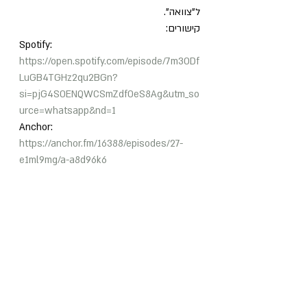
ל"צוואה". 
קישורים:
Spotify: 
https://open.spotify.com/episode/7m3ODf
LuGB4TGHz2qu2BGn?
si=pjG4S0ENQWCSmZdf0eS8Ag&utm_so
urce=whatsapp&nd=1
Anchor: 
https://anchor.fm/16388/episodes/27-
e1ml9mg/a-a8d96k6