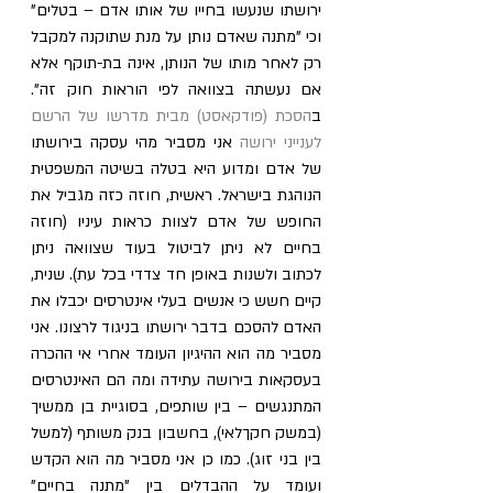
ירושתו שנעשו בחייו של אותו אדם – בטלים" 
וכי "מתנה שאדם נותן על מנת שתוקנה למקבל 
רק לאחר מותו של הנותן, אינה בת-תוקף אלא 
אם נעשתה בצוואה לפי הוראות חוק זה". 
ב
הסכת (פודקאסט) מבית מדרשו של הרשם 
לענייני ירושה
 אני מסביר מהי עסקה בירושתו 
של אדם ומדוע היא בטלה בשיטה המשפטית 
הנוהגת בישראל. ראשית, חוזה כזה מגביל את 
החופש של אדם לצוות כראות עיניו (חוזה 
בחיים לא ניתן לביטול בעוד שצוואה ניתן 
לכתוב ולשנות באופן חד צדדי בכל עת). שנית, 
קיים חשש כי אנשים בעלי אינטרסים יכבלו את 
האדם להסכם בדבר ירושתו בניגוד לרצונו. אני 
מסביר מה הוא ההיגיון העומד אחרי אי ההכרה 
בעסקאות בירושה עתידה ומה הם האינטרסים 
המתנגשים – בין שותפים, בסוגיית בן ממשיך 
(במשק חקךלאי), בחשבון בנק משותף (למשל 
בין בני זוג). כמו כן אני מסביר מה הוא הקדש 
ועומד על ההבדלים בין "מתנה בחיים" 