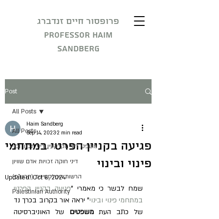
פרופסור חיים זנדברג
Professor Haim
Sandberg
Post
All Posts
Haim Sandberg
All Posts
Sep 14, 2023
2 min read
פגיעה בקניין הפרטי במתחמי
משפט, דיני מקרקעין, דיני תכנון ובני
פינוי ובינוי
דיני חוקה זכויות אדם שוויון
הרשות הפלסטינית (הרש"פ)
Updated:
Oct 8, 2024
שמח לבשר כי מאמרי "
פגיעה בקניין הפרטי 
Palestinian Authority
במתחמי פינוי ובינוי
" יראה אור בקרוב בכרך נד 
של כתב העת 
משפטים 
של האוניברסיטה 