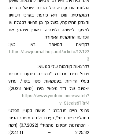
אינה מידתית. היא גם מביאה לתוצאות שאינן 
הולמות את ערכיה של מדינת ישראל כמדינה 
דמוקרטית, שכן היא פוגעת בערכי השוויון 
והצדק החלוקתי, בשל כך מן הראוי לבטלה או 
למצער ליישמה ולפרשה באופן שימנע את 
הפגיעה החוקתית האמורה.
לקריאת המאמר ראו כאן: 
https://lawjournal.huji.ac.il/article/12/192
3
להרצאות קודמות שלי בנושא:
פרופ' חיים זנדברג "המדינה פוגעת בזכויות 
בעלי הדירות בעסקאות פינוי בינוי", ערוץ 
יו-טיוב של ד"ר מיכאל מירו (ינואר 2023): 
https://www.youtube.com/watch?
v=S1eais8TRrM
פרופ' חיים זנדברג " פגיעה בקניין הפרטי 
בתהליכי פינוי בינוי", ועידת גלובס-משבר הדיור 
- הפתרונות זמינים מתמיד" (3.7.2022) (דקה 
2:25:32 – 2:41:11): 