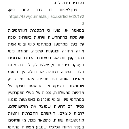
העברית בירושלים.
 ניתן לצפות בו כבר עתה כאן: 
https://lawjournal.huji.ac.il/article/12/192
3
במאמר אני טוען כי המסגרת הנורמטיבית 
שעוסקת בהתחדשות עירונית בישראל כופה 
על בעלי מקרקעין במתחמי פינוי ובינוי אמת 
מידה אחידה ופוגענית שלפיה, תמורת פינוי 
המקרקעין ונשיאה בסיכונים הרבים הכרוכים 
בעסקת פינוי ובינוי, יאלצו לקבל דירה אחת 
בלבד, השווה בגודלה או גדולה אך במעט 
מהדירה אותה הם מפנים. אמת מידה זו, 
שנתמכת בחקיקה אך מבוססת בעיקר על 
מדיניות ממשלתית, נכפית על בעלי המקרקעין 
במתחמי פינוי ובינוי מוכרזים באמצעות מנגנון 
כפייה רב זרועות שמנצל את חולשותיהם, 
לרבות פיצולם, חולשתם החברתית והטיות 
קוגניטיביות שונות. כתוצאה מכך, מי שזוכים 
בעיקר הרווח הכלכלי שנובע מפיתוח מתחמי 