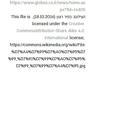
https://www.globes.co.il/news/home.as
px?fid=14805
הצילום: כפיר רצון (18.10.2016), This file is 
licensed under the 
Creative 
Commons
Attribution-Share Alike 4.0 
International
 license; 
https://commons.wikimedia.org/wiki/File:
%D7%A4%D7%99%D7%A0%D7%95%D7
%99_%D7%91%D7%99%D7%A0%D7%95%
D7%99_%D7%99%D7%A4%D7%95.jpg