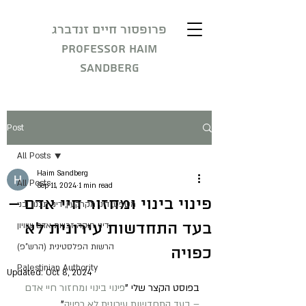
פרופסור חיים זנדברג
Professor Haim
Sandberg
Post
All Posts
Haim Sandberg
All Posts
Sep 11, 2024
1 min read
פינוי בינוי ומחזור חיי אדם –
משפט, דיני מקרקעין, דיני תכנון ובני
בעד התחדשות עירונית לא
דיני חוקה זכויות אדם שוויון
הרשות הפלסטינית (הרש"פ)
כפויה
Palestinian Authority
Updated:
Oct 8, 2024
בפוסט הקצר שלי "
פינוי בינוי ומחזור חיי אדם 
– בעד התחדשות עירונית לא כפויה
", 