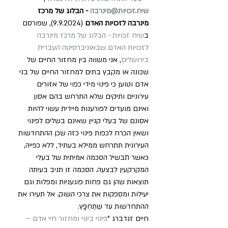
שיח.זכויות@מינרבה
 - הבלוג של מרכז 
מינרבה לזכויות האדם 
(9.9.2024), שפורסם 
ב
שיח זכויות - הבלוג של מרכז מינרבה 
לזכויות האדם שבאוניברסיטה העברית 
בירושלים
, אני משווה בין מחזור החיים של 
שכונה או מקבץ בתים למחזור החיים של בני 
אדם וטוען כי פינוי מידי כפוי של אזורים 
עירוניים ותיקים שלא התרחש בהם אסון 
ואינם מועדים לפורענות מיידית עשוי להיות 
אסונם של בעלי קניין שאינם בשלים לפינוי 
ושאין הכרח לכפות פינוי כזה שכן ההתחדשות 
העירונית תתרחש ממילא בעתיד, ללא כפייה, 
כאשר תבשיל הסכמה אמיתית של בעלי 
המקרקעין לבצעה. הסכמה זו תניב בעיתה 
תוצאות שהן גם פחות פוגעניות ומפלות וגם 
יעילות ומספקות את צרכי השוק. אל תעירו את 
ההתחדשות עד שֶׁתֶּחְפָּץ.
חיים זנדברג "
פינוי בינוי ומחזור חיי אדם – 