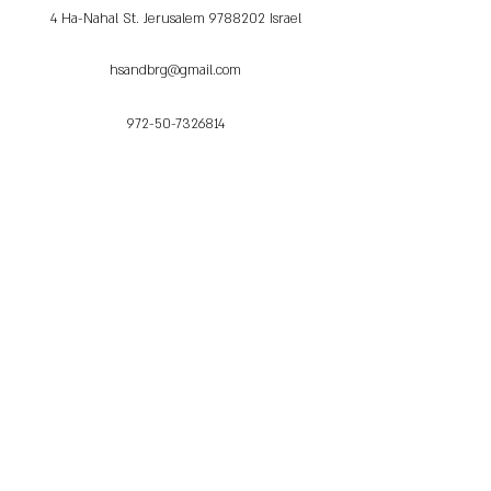
4 Ha-Nahal St. Jerusalem 9788202 Israel
hsandbrg@gmail.com
972-50-7326814