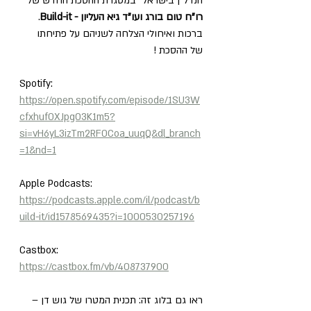
הנדל"ן בישראל" במסגרת ההסכת החדש של 
רו"ח טום בורג ועו"ד גיא העליון - Build-it
. 
ברכות ואיחולי הצלחה לשניהם על פתיחתו 
של ההסכת !  
Spotify: 
https://open.spotify.com/episode/1SU3W
cfxhuf0XJpgO3K1m5?
si=vH6yL3izTm2RF0Coa_uuqQ&dl_branch
=1&nd=1
Apple Podcasts: 
https://podcasts.apple.com/il/podcast/b
uild-it/id1578569435?i=1000530257196
Castbox: 
https://castbox.fm/vb/408737900
ראו גם בלוג זה: תכנית המטרו של גוש דן – 