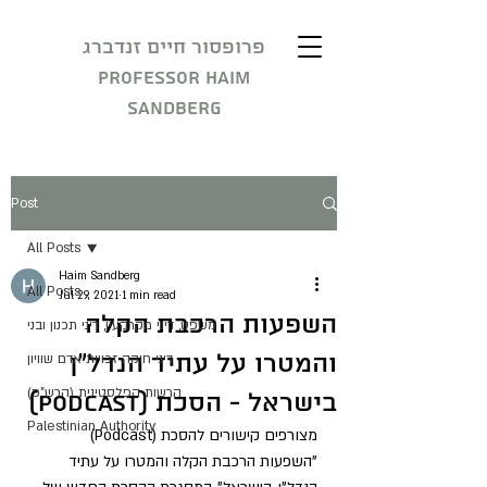
פרופסור חיים זנדברג
Professor Haim
Sandberg
Post
All Posts
Haim Sandberg
All Posts
Jul 29, 2021
1 min read
השפעות הרכבת הקלה
משפט, דיני מקרקעין, דיני תכנון ובני
והמטרו על עתיד הנדל"ן
דיני חוקה זכויות אדם שוויון
הרשות הפלסטינית (הרש"פ)
בישראל - הסכת (Podcast)
Palestinian Authority
מצורפים קישורים להסכת (Podcast) 
"השפעות הרכבת הקלה והמטרו על עתיד 