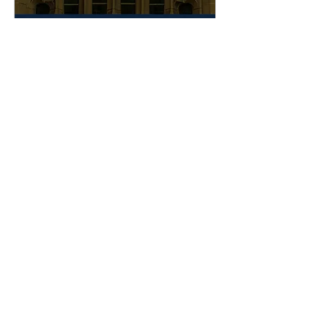
Mar 3, 2025
∙
1
min
Notre Dame Visit
Wrapping up a week as a
Global Visiting Professor of
Law at @Notre Dame Law
School! I am deeply grateful
to Professors @Bruce
Huber,...