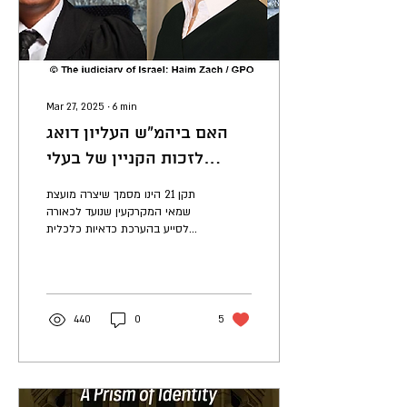
Mar 27, 2025
∙
6
min
האם ביהמ"ש העליון דואג
לזכות הקניין של בעלי
הדירות במתחמי פינוי ובינוי?
תקן 21 הינו מסמך שיצרה מועצת
שמאי המקרקעין שנועד לכאורה
לסייע בהערכת כדאיות כלכלית
של מיזמי פינוי ובינוי. הוא קובע
כברירת מחדל כי תמורה...
440
0
5