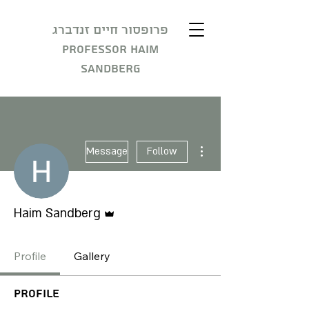
פרופסור חיים זנדברג
Professor Haim
Sandberg
More actions
Message
Follow
Admin
Haim Sandberg
Profile
Gallery
Profile